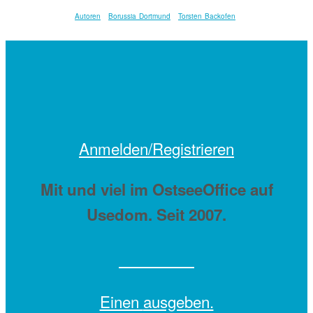
Autoren
Borussia Dortmund
Torsten Backofen
Anmelden/Registrieren
Mit
und viel
im OstseeOffice auf
Usedom. Seit 2007.
Einen
ausgeben.