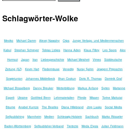
Schlagwörter-Wolke
Mexiko
Michael Damm
Alexej Nawalny
Crips
Junge Verlags- und Medienmenschen
Kabul
Stephan Schreyer
Tobias Lickes
Hanna Aden
Klaus Filbry
Leo Spors
Alex
Hormozi
Japan
Iran
Liebesgeschichte
Michael Meisheit
Vimeo
Süddeutsche
Zeitung (SZ)
Kevin Hart
Fledermäuse
Venedig
Nuray Şahin
Jewgeni Prigoschin
Sowjetunion
Johannes Middelbeck
Ilhan Coskun
Doris R. Thomas
Dominik Graf
Michael Büsselberg
Danny Breuker
Weiterbildung
Markus Anfang
Syrien
Marianne
Eppelt
Ukraine
Gottfried Benn
Lehrmaterialien
Pferde
Wissen
Torine Mattutat
Bäume
Anabel Kuntze
The Beatles
Diana Hillebrand
Jörg Laaks
Social Media
Selfpublishing
Mannheim
Medien
Schleswig-Holstein
Sachbuch
Marko Rösseler
Baden-Württemberg
Selfpublisher-Verband
Tierärzte
Weda Elysia
Julian Feldmann