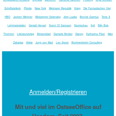
Schriftstellerin
Pferde
New York
Weimarer Republik
Krieg
Die Fantastischen Vier
HBO
Jochen Wegner
Wolodymyr Selenskyj
Jörg Laaks
Bonnie Garmus
Terra X
Lehrmaterialien
Gerald Hensel
Scent Of Sarcasm
Sportschau
Sylt
Billy Bob
Thornton
Literaturverlag
Börsenblatt
Damaris Becker
Disney
Katharina Platz
Niko
Zakarias
Arktis
Jung von Matt
Leo Spors
Bommersheim Consulting
Anmelden/Registrieren
Mit
und viel
im OstseeOffice auf
Usedom. Seit 2007.