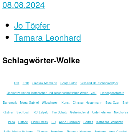
08.08.2024
Jo Töpfer
Tamara Leonhard
Schlagwörter-Wolke
GfK
KGB
Clarissa Niermann
Sowjetunion
Verband deutschsprachiger
Übersetzer/innen literarischer und wissenschaftlicher Werke (VdÜ)
Liebesgeschichte
Dänemark
Mona Gabriel
Wildschwein
Kunst
Christian Hestermann
Esra Özer
Erich
Kästner
Sachbuch
RB Leipzig
Tim Schulz
Geheimdienst
Unternehmen
Nordkorea
Pluto
Ostsee
Lionel Messi
BR
Anne Brorhilker
Portrait
Katharina Vorndran
Selfpublisher-Verband
Olympia
München
Ramona Hammerl
Freiberg
Anja Greulich