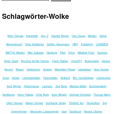
Schlagwörter-Wolke
Ricky Gervais
Kreativität
Gen Z
Claudia Berger
Otto Group
Medien
Sahra
Wagenknecht
Olga Sviridenko
Steffen Heinemann
HBO
Publishing
LEANDER
WATTIG Medien
Niko Zakarias
Hamburg
Pilze
Erfurt
Wladimir Putin
Sachsen
Shirin David
Bündnis 90/Die Grünen
Frank Stäbler
ChatGPT
Borkenkäfer
Gesine
Neuhof
Reisen
Verbrechen
Verlage
Maximilian Pieper
Usbekistan
Vera Gercke
Gucci
Armee
Lehrmaterialien
Fachmedien
Ahlbeck
Ben Huntebrinker
Literaturtest
April Wynter
Fledermäuse
Lizenzen
Zoë Beck
Michael Müller
Buchhändlerin
Nordkorea
Hans Fallada
Chris Rock
Kate Winslet
Gerhard Schröder
Thomas Mann
Ulrich Hansen
Marion Kempe
Suhrkamp Verlag
Friedrich Ani
Homeoffice
Sylt
Unternehmen
Alexander Lukaschenko
3sat
Sachbuch
Barack Obama