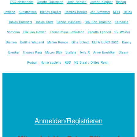
TSG Hoffenheim
Claudia Qualmann
Ulrich Hansen
Jochen Klepper
Hiphop
Lettland
Kunstbetrieb
Britney Spears
Damaris Becker
Jan Stremmel
MDR
TikTok
Tobias Dammers
Tobias Kiwitt
Sabine Gasparini
Billy Bob Thornton
Katharina
Vorndran
Dirk von Gehlen
Literaturhaus Lettrétage
Karlotta Lehnert
SV Werder
Bremen
Bettina Wiegand
Marion Kempe
Gina Schad
UEFA EURO 2020
Danny
Breuker
Thomas Karg
Macon Blair
Statista
Terra X
Anne Brorhilker
Steam
Portrait
Homo sapiens
RBB
NS-Staat / Drittes Reich
Anmelden/Registrieren