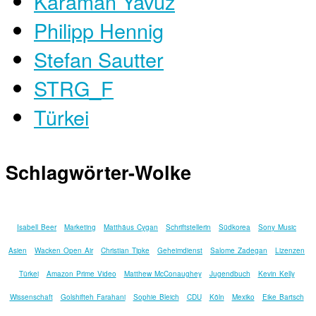
Karaman Yavuz
Philipp Hennig
Stefan Sautter
STRG_F
Türkei
Schlagwörter-Wolke
Isabell Beer
Marketing
Matthäus Cygan
Schriftstellerin
Südkorea
Sony Music
Asien
Wacken Open Air
Christian Tipke
Geheimdienst
Salome Zadegan
Lizenzen
Türkei
Amazon Prime Video
Matthew McConaughey
Jugendbuch
Kevin Kelly
Wissenschaft
Golshifteh Farahani
Sophie Bleich
CDU
Köln
Mexiko
Eike Bartsch