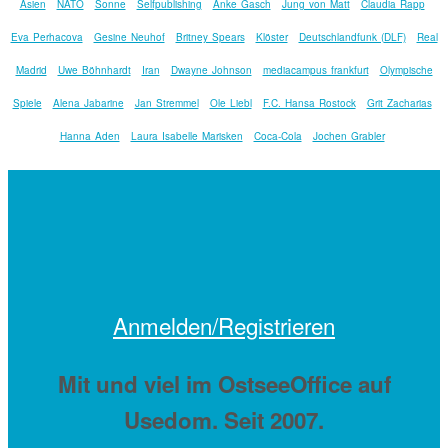
Asien
NATO
Sonne
Selfpublishing
Anke Gasch
Jung von Matt
Claudia Rapp
Eva Perhacova
Gesine Neuhof
Britney Spears
Klöster
Deutschlandfunk (DLF)
Real
Madrid
Uwe Böhnhardt
Iran
Dwayne Johnson
mediacampus frankfurt
Olympische
Spiele
Alena Jabarine
Jan Stremmel
Ole Liebl
F.C. Hansa Rostock
Grit Zacharias
Hanna Aden
Laura Isabelle Marisken
Coca-Cola
Jochen Grabler
Anmelden/Registrieren
Mit
und viel
im OstseeOffice auf
Usedom. Seit 2007.