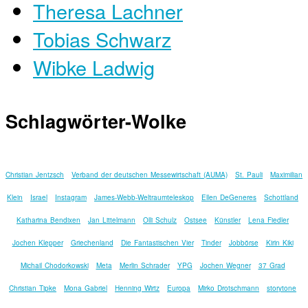
Theresa Lachner
Tobias Schwarz
Wibke Ladwig
Schlagwörter-Wolke
Christian Jentzsch
Verband der deutschen Messewirtschaft (AUMA)
St. Pauli
Maximilian
Klein
Israel
Instagram
James-Webb-Weltraumteleskop
Ellen DeGeneres
Schottland
Katharina Bendixen
Jan Littelmann
Olli Schulz
Ostsee
Künstler
Lena Fiedler
Jochen Klepper
Griechenland
Die Fantastischen Vier
Tinder
Jobbörse
Kirin Kiki
Michail Chodorkowski
Meta
Merlin Schrader
YPG
Jochen Wegner
37 Grad
Christian Tipke
Mona Gabriel
Henning Wirtz
Europa
Mirko Drotschmann
storytone