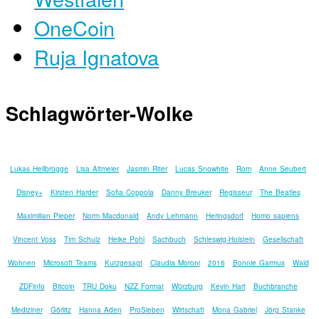
OneCoin
Ruja Ignatova
Schlagwörter-Wolke
Lukas Hellbrügge
Lisa Altmeier
Jasmin Riter
Lucas Snowhite
Rom
Anne Seubert
Disney+
Kirsten Harder
Sofia Coppola
Danny Breuker
Regisseur
The Beatles
Maximilian Pieper
Norm Macdonald
Andy Lehmann
Heringsdorf
Homo sapiens
Vincent Voss
Tim Schulz
Heike Pohl
Sachbuch
Schleswig-Holstein
Gesellschaft
Wohnen
Microsoft Teams
Kurzgesagt
Claudia Moroni
2016
Bonnie Garmus
Wald
ZDFinfo
Bitcoin
TRU Doku
NZZ Format
Würzburg
Kevin Hart
Buchbranche
Mediziner
Görlitz
Hanna Aden
ProSieben
Wirtschaft
Mona Gabriel
Jörg Stanke