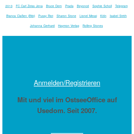
2013
FC Carl Zeiss Jena
Bruce Dern
Prada
Beyoncé
Sophie Scholl
Telegram
Bianca Claßen (Bibi)
Pussy Riot
Sharon Stone
Lionel Messi
Köln
Isabel Ströh
Johanna Gerhard
Haymon Verlag
Rolling Stones
Anmelden/Registrieren
Mit
und viel
im OstseeOffice auf
Usedom. Seit 2007.