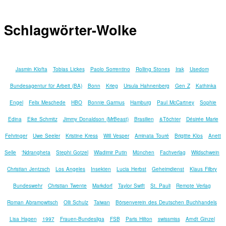
Schlagwörter-Wolke
Jasmin Klofta
Tobias Lickes
Paolo Sorrentino
Rolling Stones
Irak
Usedom
Bundesagentur für Arbeit (BA)
Bonn
Krieg
Ursula Hahnenberg
Gen Z
Kathinka
Engel
Felix Meschede
HBO
Bonnie Garmus
Hamburg
Paul McCartney
Sophie
Edina
Eike Schmitz
Jimmy Donaldson (MrBeast)
Brasilien
&Töchter
Désirée Marie
Fehringer
Uwe Seeler
Kristine Kress
Will Vesper
Aminata Touré
Brigitte Klos
Anett
Selle
'Ndrangheta
Stephi Gotzel
Wladimir Putin
München
Fachverlag
Wildschwein
Christian Jentzsch
Los Angeles
Insekten
Lucia Herbst
Geheimdienst
Klaus Filbry
Bundeswehr
Christian Twente
Markdorf
Taylor Swift
St. Pauli
Remote Verlag
Roman Abramowitsch
Olli Schulz
Taiwan
Börsenverein des Deutschen Buchhandels
Lisa Hagen
1997
Frauen-Bundesliga
FSB
Paris Hilton
swissmiss
Arndt Ginzel