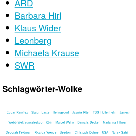
ARD
Barbara Hirl
Klaus Wider
Leonberg
Michaela Krause
SWR
Schlagwörter-Wolke
Edgar Ramírez
Sigrun Laste
Heringsdorf
Jasmin Riter
TSG Hoffenheim
James-
Webb-Weltraumteleskop
Köln
Marcel Wehn
Damaris Becker
Marianna Hillmer
Deborah Feldman
Ricarda Wenge
Usedom
Christoph Dohne
USA
Nuray Şahin