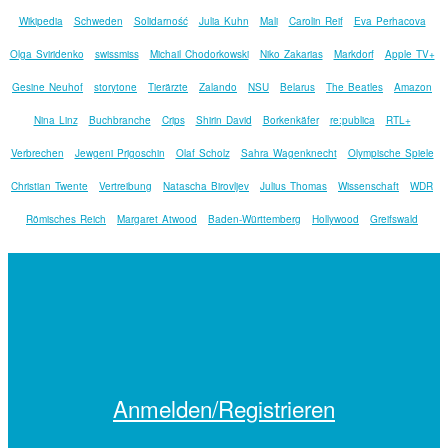
Wikipedia
Schweden
Solidarność
Julia Kuhn
Mali
Carolin Reif
Eva Perhacova
Olga Sviridenko
swissmiss
Michail Chodorkowski
Niko Zakarias
Markdorf
Apple TV+
Gesine Neuhof
storytone
Tierärzte
Zalando
NSU
Belarus
The Beatles
Amazon
Nina Linz
Buchbranche
Crips
Shirin David
Borkenkäfer
re:publica
RTL+
Verbrechen
Jewgeni Prigoschin
Olaf Scholz
Sahra Wagenknecht
Olympische Spiele
Christian Twente
Vertreibung
Natascha Birovljev
Julius Thomas
Wissenschaft
WDR
Römisches Reich
Margaret Atwood
Baden-Württemberg
Hollywood
Greifswald
Anmelden/Registrieren