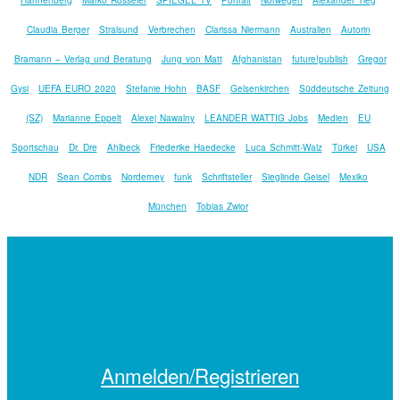
Claudia Berger
Stralsund
Verbrechen
Clarissa Niermann
Australien
Autorin
Bramann – Verlag und Beratung
Jung von Matt
Afghanistan
future!publish
Gregor
Gysi
UEFA EURO 2020
Stefanie Hohn
BASF
Gelsenkirchen
Süddeutsche Zeitung
(SZ)
Marianne Eppelt
Alexej Nawalny
LEANDER WATTIG Jobs
Medien
EU
Sportschau
Dr. Dre
Ahlbeck
Friederike Haedecke
Luca Schmitt-Walz
Türkei
USA
NDR
Sean Combs
Norderney
funk
Schriftsteller
Sieglinde Geisel
Mexiko
München
Tobias Zwior
Anmelden/Registrieren