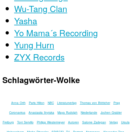
Wu-Tang Clan
Yasha
Yo Mama´s Recording
Yung Hurn
ZYX Records
Schlagwörter-Wolke
Anna Orth
Paris Hilton
NBC
Literaturverlag
Thomas von Bötticher
Prag
Coronavirus
Anastasiia Ilnytska
Maya Rudolph
Niederlande
Jochen Grabler
Freiburg
Toni Servillo
Philipp Westermeyer
Autoren
Salome Zadegan
Verlag
Ursula
Hahnenberg
Marko Rösseler
SPIEGEL TV
Portrait
Norwegen
Alexander Tieg