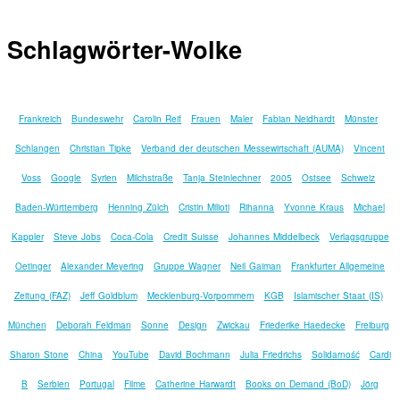
Schlagwörter-Wolke
Frankreich
Bundeswehr
Carolin Reif
Frauen
Maler
Fabian Neidhardt
Münster
Schlangen
Christian Tipke
Verband der deutschen Messewirtschaft (AUMA)
Vincent
Voss
Google
Syrien
Milchstraße
Tanja Steinlechner
2005
Ostsee
Schweiz
Baden-Württemberg
Henning Zülch
Cristin Milioti
Rihanna
Yvonne Kraus
Michael
Kappler
Steve Jobs
Coca-Cola
Credit Suisse
Johannes Middelbeck
Verlagsgruppe
Oetinger
Alexander Meyering
Gruppe Wagner
Neil Gaiman
Frankfurter Allgemeine
Zeitung (FAZ)
Jeff Goldblum
Mecklenburg-Vorpommern
KGB
Islamischer Staat (IS)
München
Deborah Feldman
Sonne
Design
Zwickau
Friederike Haedecke
Freiburg
Sharon Stone
China
YouTube
David Bochmann
Julia Friedrichs
Solidarność
Cardi
B
Serbien
Portugal
Filme
Catherine Harwardt
Books on Demand (BoD)
Jörg