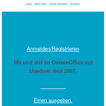
Laaks
Adolf Hitler
Tobias Dammers
Donbass
Anmelden/Registrieren
Mit
und viel
im OstseeOffice auf
Usedom. Seit 2007.
Einen
ausgeben.