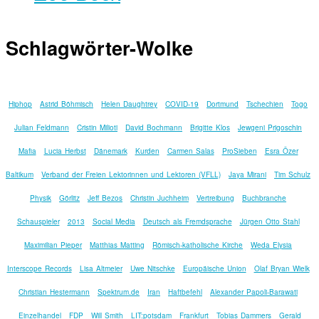
Schlagwörter-Wolke
Hiphop
Astrid Böhmisch
Helen Daughtrey
COVID-19
Dortmund
Tschechien
Togo
Julian Feldmann
Cristin Milioti
David Bochmann
Brigitte Klos
Jewgeni Prigoschin
Mafia
Lucia Herbst
Dänemark
Kurden
Carmen Salas
ProSieben
Esra Özer
Baltikum
Verband der Freien Lektorinnen und Lektoren (VFLL)
Jaya Mirani
Tim Schulz
Physik
Görlitz
Jeff Bezos
Christin Juchheim
Vertreibung
Buchbranche
Schauspieler
2013
Social Media
Deutsch als Fremdsprache
Jürgen Otto Stahl
Maximilian Pieper
Matthias Matting
Römisch-katholische Kirche
Weda Elysia
Interscope Records
Lisa Altmeier
Uwe Nitschke
Europäische Union
Olaf Bryan Wielk
Christian Hestermann
Spektrum.de
Iran
Haftbefehl
Alexander Papoli-Barawati
Einzelhandel
FDP
Will Smith
LIT:potsdam
Frankfurt
Tobias Dammers
Gerald