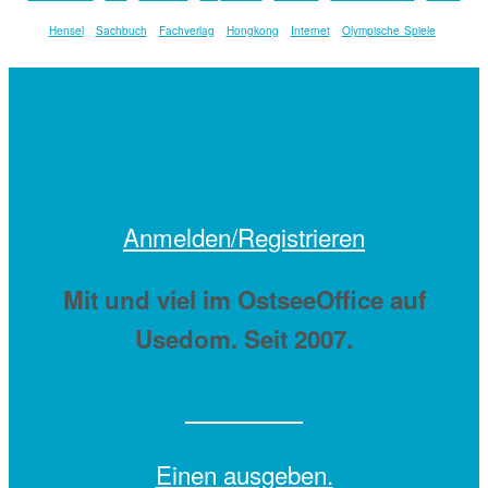
Hensel
Sachbuch
Fachverlag
Hongkong
Internet
Olympische Spiele
Anmelden/Registrieren
Mit
und viel
im OstseeOffice auf
Usedom. Seit 2007.
Einen
ausgeben.