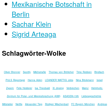
Mexikanische Botschaft in
Berlin
Sachar Klein
Sigrid Arteaga
Schlagwörter-Wolke
Oliver Bronner
Spotify
Milchstraße
Thomas von Bötticher
Timo Robben
Bindlach
PULS Reportage
Hanna Aden
LEANDER WATTIG Jobs
Nina Böckmann
Israel
Zypern
Felix Holderer
Isa Theobald
Xi Jinping
Verbrechen
Mainz
Helmholtz-
Zentrum für Polar- und Meeresforschung (AWI)
ASASSN-15lh
Liebesgeschichte
Mittelalter
Netflix
Alexander Tieg
Rüdiger Wischenbart
FC Bayern München
Andreas