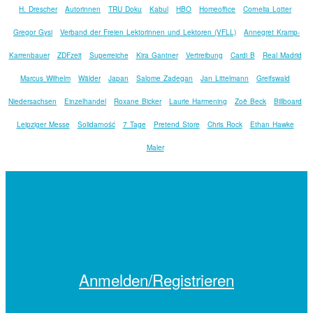
H. Drescher
Autorinnen
TRU Doku
Kabul
HBO
Homeoffice
Cornelia Lotter
Gregor Gysi
Verband der Freien Lektorinnen und Lektoren (VFLL)
Annegret Kramp-
Karrenbauer
ZDFzeit
Superreiche
Kira Gantner
Vertreibung
Cardi B
Real Madrid
Marcus Wilhelm
Wälder
Japan
Salome Zadegan
Jan Littelmann
Greifswald
Niedersachsen
Einzelhandel
Roxane Bicker
Laurie Harmening
Zoë Beck
Billboard
Leipziger Messe
Solidarność
7 Tage
Pretend Store
Chris Rock
Ethan Hawke
Maler
Anmelden/Registrieren