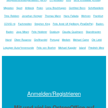
Migration
Sport
Ahlbeck
Polen
Lena Brochhagen
Gottfried Benn
Schriftstellerin
Timo Robben
Jonathan Kemper
Thomas Mann
Hans Fallada
Wohnen
Frankfurt
COVID-19
Fachmedien
Stephen King
Felix Arvid Ulf Kjellberg (PewDiePie)
Baden-
Baden
Jaya Mirani
Felix Holderer
Duisburg
Claudia Qualmann
Skandinavien
Irland
Oliver Rusanov
Großhandel
Portugal
Medizin
Michael Caine
Ole Liebl
Leipziger Autor*innenrunde
Felix von Boehm
Michael Kappler
Island
Friedrich Merz
Anmelden/Registrieren
Mit
und viel
im OstseeOffice auf