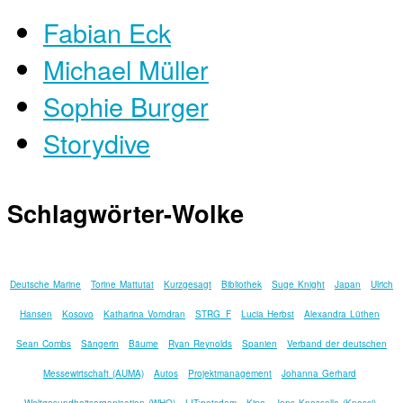
Fabian Eck
Michael Müller
Sophie Burger
Storydive
Schlagwörter-Wolke
Deutsche Marine
Torine Mattutat
Kurzgesagt
Bibliothek
Suge Knight
Japan
Ulrich
Hansen
Kosovo
Katharina Vorndran
STRG_F
Lucia Herbst
Alexandra Lüthen
Sean Combs
Sängerin
Bäume
Ryan Reynolds
Spanien
Verband der deutschen
Messewirtschaft (AUMA)
Autos
Projektmanagement
Johanna Gerhard
Weltgesundheitsorganisation (WHO)
LIT:potsdam
Kino
Jens Knossalla (Knossi)