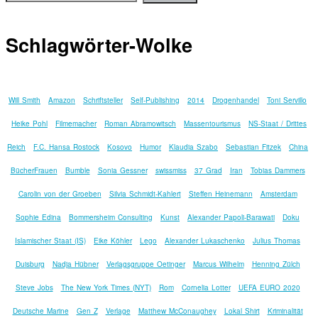
Schlagwörter-Wolke
Will Smith
Amazon
Schriftsteller
Self-Publishing
2014
Drogenhandel
Toni Servillo
Heike Pohl
Filmemacher
Roman Abramowitsch
Massentourismus
NS-Staat / Drittes
Reich
F.C. Hansa Rostock
Kosovo
Humor
Klaudia Szabo
Sebastian Fitzek
China
BücherFrauen
Bumble
Sonia Gessner
swissmiss
37 Grad
Iran
Tobias Dammers
Carolin von der Groeben
Silvia Schmidt-Kahlert
Steffen Heinemann
Amsterdam
Sophie Edina
Bommersheim Consulting
Kunst
Alexander Papoli-Barawati
Doku
Islamischer Staat (IS)
Eike Köhler
Lego
Alexander Lukaschenko
Julius Thomas
Duisburg
Nadja Hübner
Verlagsgruppe Oetinger
Marcus Wilhelm
Henning Zülch
Steve Jobs
The New York Times (NYT)
Rom
Cornelia Lotter
UEFA EURO 2020
Deutsche Marine
Gen Z
Verlage
Matthew McConaughey
Lokal Shirt
Kriminalität