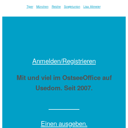
Tiger
München
Reiche
Sowjetunion
Lisa Altmeier
Anmelden/Registrieren
Mit
und viel
im OstseeOffice auf
Usedom. Seit 2007.
Einen
ausgeben.