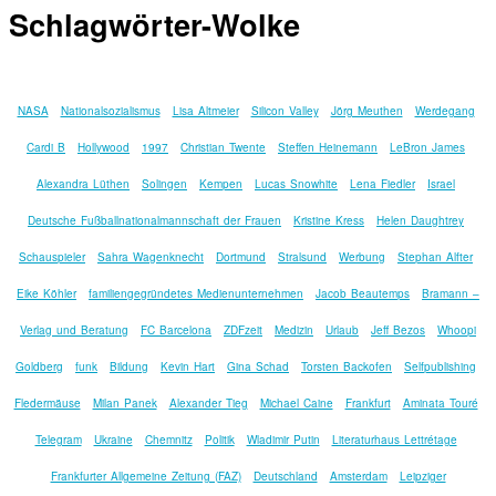
Schlagwörter-Wolke
NASA
Nationalsozialismus
Lisa Altmeier
Silicon Valley
Jörg Meuthen
Werdegang
Cardi B
Hollywood
1997
Christian Twente
Steffen Heinemann
LeBron James
Alexandra Lüthen
Solingen
Kempen
Lucas Snowhite
Lena Fiedler
Israel
Deutsche Fußballnationalmannschaft der Frauen
Kristine Kress
Helen Daughtrey
Schauspieler
Sahra Wagenknecht
Dortmund
Stralsund
Werbung
Stephan Alfter
Eike Köhler
familiengegründetes Medienunternehmen
Jacob Beautemps
Bramann –
Verlag und Beratung
FC Barcelona
ZDFzeit
Medizin
Urlaub
Jeff Bezos
Whoopi
Goldberg
funk
Bildung
Kevin Hart
Gina Schad
Torsten Backofen
Selfpublishing
Fledermäuse
Milan Panek
Alexander Tieg
Michael Caine
Frankfurt
Aminata Touré
Telegram
Ukraine
Chemnitz
Politik
Wladimir Putin
Literaturhaus Lettrétage
Frankfurter Allgemeine Zeitung (FAZ)
Deutschland
Amsterdam
Leipziger