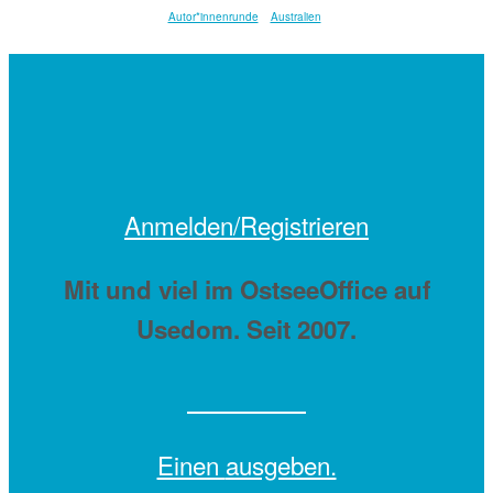
Autor*innenrunde
Australien
Anmelden/Registrieren
Mit
und viel
im OstseeOffice auf
Usedom. Seit 2007.
Einen
ausgeben.