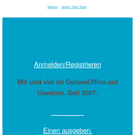
Verkauf
Jürgen Otto Stahl
Anmelden/Registrieren
Mit
und viel
im OstseeOffice auf
Usedom. Seit 2007.
Einen
ausgeben.