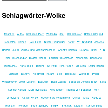
Schlagwörter-Wolke
München
Autos
Katharina Platz
Wikipedia
3sat
Ralf Schreier
Bettina Wiegand
Terroristen
Reisen
Doku-Liebe
Stefan Brauburger
Netflix
VfB Stuttgart
Josefine
Bartels
Junge Verlags- und Medienmenschen
Annette Heinrich
Nathalie Suthor
ARD
Kiel
Buchhändler
Ricarda Wenge
Leipziger Buchmesse
Mannheim
Hongkong
Tagesschau
Anne Thiele
Bildung
St. Pauli
Nina Hagen
Migration
Laura Isabelle
Marisken
Disney+
Kreativität
Kathrin Rüstig
Regisseur
Wienrode
Philipp
Westermeyer
Armin Laschet
Evolution
Ryan Gosling
Books on Demand (BoD)
Silvia
Schmidt-Kahlert
MDR Investigativ
Mick Jagger
Thomas von Bötticher
Wien
Vertreibung
Gerald Hensel
Mecklenburg-Vorpommern
Ostsee
Arktis
Klaus-W.
Bramann
Telegram
Beate Zschäpe
Belgien
Stuttgart
Literatur
Carmen Salas