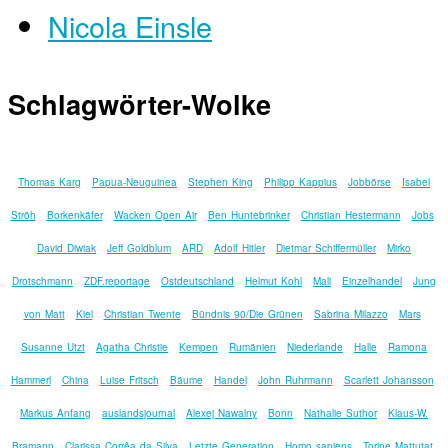
Nicola Einsle
Schlagwörter-Wolke
Thomas Karg
Papua-Neuguinea
Stephen King
Philipp Kappius
Jobbörse
Isabel
Ströh
Borkenkäfer
Wacken Open Air
Ben Huntebrinker
Christian Hestermann
Jobs
David Diwiak
Jeff Goldblum
ARD
Adolf Hitler
Dietmar Schiffermüller
Mirko
Drotschmann
ZDF.reportage
Ostdeutschland
Helmut Kohl
Mali
Einzelhandel
Jung
von Matt
Kiel
Christian Twente
Bündnis 90/Die Grünen
Sabrina Milazzo
Mars
Susanne Utzt
Agatha Christie
Kempen
Rumänien
Niederlande
Halle
Ramona
Hammerl
China
Luise Fritsch
Bäume
Handel
John Ruhrmann
Scarlett Johansson
Markus Anfang
auslandsjournal
Alexej Nawalny
Bonn
Nathalie Suthor
Klaus-W.
Bramann
Clarissa Corrêa da Silva
Letzte Generation
Homo sapiens
Torine Mattutat