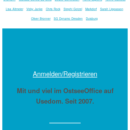
Lisa Altmeier
Vicky Janke
Chris Rock
Stephi Gotzel
Markdorf
Sarah Lippasson
Oliver Bronner
SG Dynamo Dresden
Duisburg
Anmelden/Registrieren
Mit
und viel
im OstseeOffice auf
Usedom. Seit 2007.