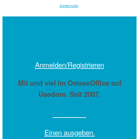
Schiffermüller
Anmelden/Registrieren
Mit
und viel
im OstseeOffice auf
Usedom. Seit 2007.
Einen
ausgeben.