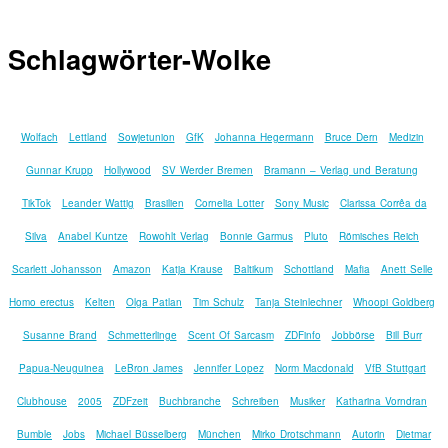
Schlagwörter-Wolke
Wolfach
Lettland
Sowjetunion
GfK
Johanna Hegermann
Bruce Dern
Medizin
Gunnar Krupp
Hollywood
SV Werder Bremen
Bramann – Verlag und Beratung
TikTok
Leander Wattig
Brasilien
Cornelia Lotter
Sony Music
Clarissa Corrêa da
Silva
Anabel Kuntze
Rowohlt Verlag
Bonnie Garmus
Pluto
Römisches Reich
Scarlett Johansson
Amazon
Katja Krause
Baltikum
Schottland
Mafia
Anett Selle
Homo erectus
Kelten
Olga Patlan
Tim Schulz
Tanja Steinlechner
Whoopi Goldberg
Susanne Brand
Schmetterlinge
Scent Of Sarcasm
ZDFinfo
Jobbörse
Bill Burr
Papua-Neuguinea
LeBron James
Jennifer Lopez
Norm Macdonald
VfB Stuttgart
Clubhouse
2005
ZDFzeit
Buchbranche
Schreiben
Musiker
Katharina Vorndran
Bumble
Jobs
Michael Büsselberg
München
Mirko Drotschmann
Autorin
Dietmar