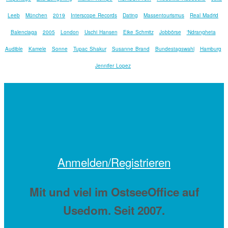
Leeb
München
2019
Interscope Records
Dating
Massentourismus
Real Madrid
Balenciaga
2005
London
Uschi Hansen
Eike Schmitz
Jobbörse
'Ndrangheta
Audible
Kamele
Sonne
Tupac Shakur
Susanne Brand
Bundestagswahl
Hamburg
Jennifer Lopez
Anmelden/Registrieren
Mit
und viel
im OstseeOffice auf
Usedom. Seit 2007.