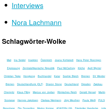
Interviews
Nora Lachmann
Schlagwörter-Wolke
Mali
Ina Seidel
Insekten
Österreich
Joana Kohlstedt
Hans Peter Roentgen
Erpressung
Zentralafrikanische Republik
Paul McCartney
Kirche
April Wynter
Christian Tipke
Hongkong
Buchhandel
Katar
Sophie Bleich
Bremen
SV Werder
Bremen
Deutschlandfunk (DLF)
Sharon Stone
Deutschland
Dresden
Zwickau
Chemnitz
Klaus Filbry
Marcus von Jordan
Römisches Reich
Gerald Hensel
Martin
Scorsese
Hannes Jakobsen
Clarissa Niermann
Jörg Meuthen
Paula Weiß
PULS
Reportage
Zita Zengerling
Marion Kempe
ASASSN-15lh
Friederike Haedecke
Julia