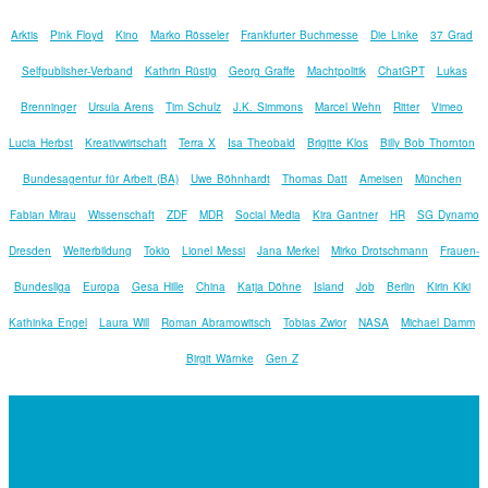
Arktis
Pink Floyd
Kino
Marko Rösseler
Frankfurter Buchmesse
Die Linke
37 Grad
Selfpublisher-Verband
Kathrin Rüstig
Georg Graffe
Machtpolitik
ChatGPT
Lukas
Brenninger
Ursula Arens
Tim Schulz
J.K. Simmons
Marcel Wehn
Ritter
Vimeo
Lucia Herbst
Kreativwirtschaft
Terra X
Isa Theobald
Brigitte Klos
Billy Bob Thornton
Bundesagentur für Arbeit (BA)
Uwe Böhnhardt
Thomas Datt
Ameisen
München
Fabian Mirau
Wissenschaft
ZDF
MDR
Social Media
Kira Gantner
HR
SG Dynamo
Dresden
Weiterbildung
Tokio
Lionel Messi
Jana Merkel
Mirko Drotschmann
Frauen-
Bundesliga
Europa
Gesa Hille
China
Katja Döhne
Island
Job
Berlin
Kirin Kiki
Kathinka Engel
Laura Will
Roman Abramowitsch
Tobias Zwior
NASA
Michael Damm
Birgit Wärnke
Gen Z