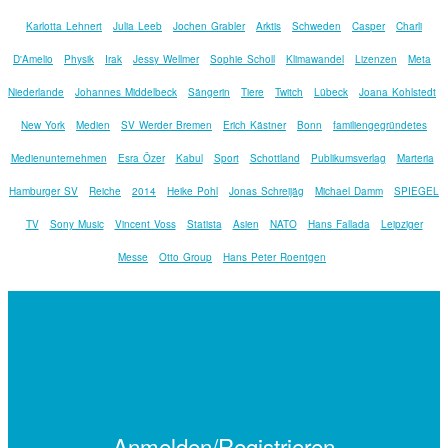
Karlotta Lehnert
Julia Leeb
Jochen Grabler
Arktis
Schweden
Casper
Charli
D'Amelio
Physik
Irak
Jessy Wellmer
Sophie Scholl
Klimawandel
Lizenzen
Meta
Niederlande
Johannes Middelbeck
Sängerin
Tiere
Twitch
Lübeck
Joana Kohlstedt
New York
Medien
SV Werder Bremen
Erich Kästner
Bonn
familiengegründetes
Medienunternehmen
Esra Özer
Kabul
Sport
Schottland
Publikumsverlag
Marteria
Hamburger SV
Reiche
2014
Heike Pohl
Jonas Schreijäg
Michael Damm
SPIEGEL
TV
Sony Music
Vincent Voss
Statista
Asien
NATO
Hans Fallada
Leipziger
Messe
Otto Group
Hans Peter Roentgen
Anmelden/Registrieren