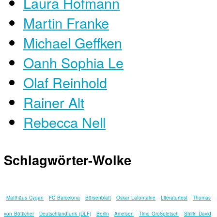
Laura Hofmann
Martin Franke
Michael Geffken
Oanh Sophia Le
Olaf Reinhold
Rainer Alt
Rebecca Nell
Schlagwörter-Wolke
Matthäus Cygan
FC Barcelona
Börsenblatt
Oskar Lafontaine
Literaturtest
Thomas
von Bötticher
Deutschlandfunk (DLF)
Berlin
Ameisen
Timo Großpietsch
Shirin David