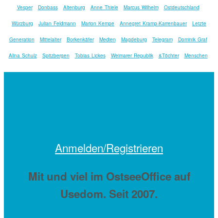
Vesper
Donbass
Altenburg
Anne Thiele
Marcus Wilhelm
Ostdeutschland
Würzburg
Julian Feldmann
Marion Kempe
Annegret Kramp-Karrenbauer
Letzte
Generation
Mittelalter
Borkenkäfer
Medien
Magdeburg
Telegram
Dominik Graf
Alina Schulz
Spitzbergen
Tobias Lickes
Weimarer Republik
&Töchter
Menschen
Anmelden/Registrieren
Mit
und viel
im OstseeOffice auf
Usedom. Seit 2007.