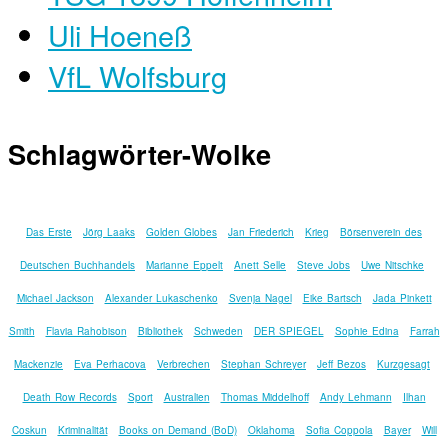
Uli Hoeneß
VfL Wolfsburg
Schlagwörter-Wolke
Das Erste
Jörg Laaks
Golden Globes
Jan Friederich
Krieg
Börsenverein des
Deutschen Buchhandels
Marianne Eppelt
Anett Selle
Steve Jobs
Uwe Nitschke
Michael Jackson
Alexander Lukaschenko
Svenja Nagel
Eike Bartsch
Jada Pinkett
Smith
Flavia Rahobison
Bibliothek
Schweden
DER SPIEGEL
Sophie Edina
Farrah
Mackenzie
Eva Perhacova
Verbrechen
Stephan Schreyer
Jeff Bezos
Kurzgesagt
Death Row Records
Sport
Australien
Thomas Middelhoff
Andy Lehmann
Ilhan
Coskun
Kriminalität
Books on Demand (BoD)
Oklahoma
Sofia Coppola
Bayer
Will