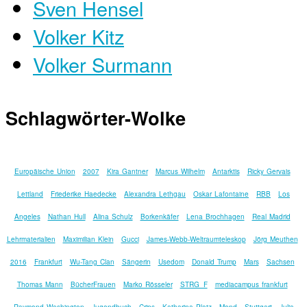
Sven Hensel
Volker Kitz
Volker Surmann
Schlagwörter-Wolke
Europäische Union
2007
Kira Gantner
Marcus Wilhelm
Antarktis
Ricky Gervais
Lettland
Friederike Haedecke
Alexandra Lethgau
Oskar Lafontaine
RBB
Los
Angeles
Nathan Hull
Alina Schulz
Borkenkäfer
Lena Brochhagen
Real Madrid
Lehrmaterialien
Maximilian Klein
Gucci
James-Webb-Weltraumteleskop
Jörg Meuthen
2016
Frankfurt
Wu-Tang Clan
Sängerin
Usedom
Donald Trump
Mars
Sachsen
Thomas Mann
BücherFrauen
Marko Rösseler
STRG_F
mediacampus frankfurt
Raymond Washington
Jugendbuch
Crips
Katharina Platz
Mond
Stuttgart
Julia