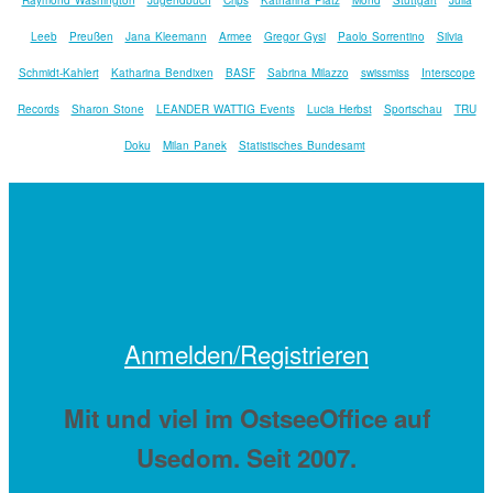
Leeb
Preußen
Jana Kleemann
Armee
Gregor Gysi
Paolo Sorrentino
Silvia
Schmidt-Kahlert
Katharina Bendixen
BASF
Sabrina Milazzo
swissmiss
Interscope
Records
Sharon Stone
LEANDER WATTIG Events
Lucia Herbst
Sportschau
TRU
Doku
Milan Panek
Statistisches Bundesamt
Anmelden/Registrieren
Mit
und viel
im OstseeOffice auf
Usedom. Seit 2007.