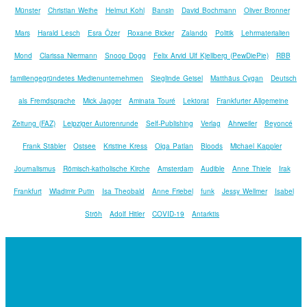
Münster
Christian Weihe
Helmut Kohl
Bansin
David Bochmann
Oliver Bronner
Mars
Harald Lesch
Esra Özer
Roxane Bicker
Zalando
Politik
Lehrmaterialien
Mond
Clarissa Niermann
Snoop Dogg
Felix Arvid Ulf Kjellberg (PewDiePie)
RBB
familiengegründetes Medienunternehmen
Sieglinde Geisel
Matthäus Cygan
Deutsch
als Fremdsprache
Mick Jagger
Aminata Touré
Lektorat
Frankfurter Allgemeine
Zeitung (FAZ)
Leipziger Autorenrunde
Self-Publishing
Verlag
Ahrweiler
Beyoncé
Frank Stäbler
Ostsee
Kristine Kress
Olga Patlan
Bloods
Michael Kappler
Journalismus
Römisch-katholische Kirche
Amsterdam
Audible
Anne Thiele
Irak
Frankfurt
Wladimir Putin
Isa Theobald
Anne Friebel
funk
Jessy Wellmer
Isabel
Ströh
Adolf Hitler
COVID-19
Antarktis