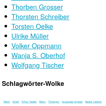
Thorben Grosser
Thorsten Schreiber
Torsten Oelke
Ulrike Müller
Volker Oppmann
Wanja S. Oberhof
Wolfgang Tischer
Schlagwörter-Wolke
Twitch
Amish
Ethan Hawke
Mainz
Thüringen
Anastasiia Ilnytska
Marika Liebsch