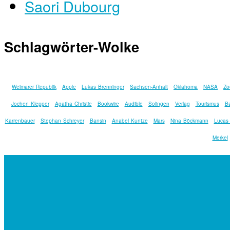
Saori Dubourg
Schlagwörter-Wolke
Weimarer Republik
Apple
Lukas Brenninger
Sachsen-Anhalt
Oklahoma
NASA
Zo
Jochen Klepper
Agatha Christie
Bookwire
Audible
Solingen
Verlag
Tourismus
Ba
Karrenbauer
Stephan Schreyer
Bansin
Anabel Kuntze
Mars
Nina Böckmann
Lucas
Merkel