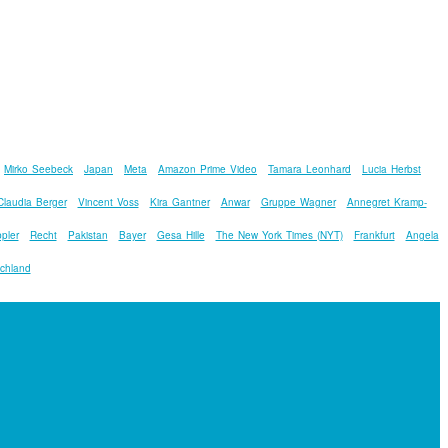
Mirko Seebeck
Japan
Meta
Amazon Prime Video
Tamara Leonhard
Lucia Herbst
Claudia Berger
Vincent Voss
Kira Gantner
Anwar
Gruppe Wagner
Annegret Kramp-
pler
Recht
Pakistan
Bayer
Gesa Hille
The New York Times (NYT)
Frankfurt
Angela
chland