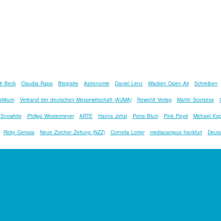
ë Beck
Claudia Rapp
Biografie
Astronomie
Daniel Lenz
Wacken Open Air
Schreiben
ltikum
Verband der deutschen Messewirtschaft (AUMA)
Rowohlt Verlag
Martin Scorsese
 Snowhite
Philipp Westermeyer
ARTE
Hanns Johst
Petra Blum
Pink Floyd
Michael Kap
Ricky Gervais
Neue Zürcher Zeitung (NZZ)
Cornelia Lotter
mediacampus frankfurt
Deuts