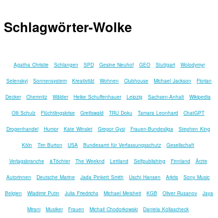
Schlagwörter-Wolke
Agatha Christie
Schlangen
SPD
Gesine Neuhof
GEO
Stuttgart
Wolodymyr
Selenskyj
Sonnensystem
Kreativität
Wohnen
Clubhouse
Michael Jackson
Florian
Decker
Chemnitz
Wälder
Heike Schuffenhauer
Leipzig
Sachsen-Anhalt
Wikipedia
Olli Schulz
Flüchtlingskrise
Greifswald
TRU Doku
Tamara Leonhard
ChatGPT
Drogenhandel
Humor
Kate Winslet
Gregor Gysi
Frauen-Bundesliga
Stephen King
Köln
Tim Burton
USA
Bundesamt für Verfassungsschutz
Gesellschaft
Verlagsbranche
&Töchter
The Weeknd
Lettland
Selfpublishing
Finnland
Ärzte
Autorinnen
Deutsche Marine
Jada Pinkett Smith
Uschi Hansen
Arktis
Sony Music
Belgien
Wladimir Putin
Julia Friedrichs
Michael Meisheit
KGB
Oliver Rusanov
Jaya
Mirani
Musiker
Frauen
Michail Chodorkowski
Daniela Kollascheck