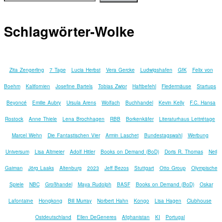
Schlagwörter-Wolke
Zita Zengerling
7 Tage
Lucia Herbst
Vera Gercke
Ludwigshafen
GfK
Felix von
Boehm
Kalifornien
Josefine Bartels
Tobias Zwior
Haftbefehl
Fledermäuse
Startups
Beyoncé
Emilie Aubry
Ursula Arens
Wolfach
Buchhandel
Kevin Kelly
F.C. Hansa
Rostock
Anne Thiele
Lena Brochhagen
RBB
Borkenkäfer
Literaturhaus Lettrétage
Marcel Wehn
Die Fantastischen Vier
Armin Laschet
Bundestagswahl
Werbung
Universum
Lisa Altmeier
Adolf Hitler
Books on Demand (BoD)
Doris R. Thomas
Neil
Gaiman
Jörg Laaks
Altenburg
2023
Jeff Bezos
Stuttgart
Otto Group
Olympische
Spiele
NBC
Großhandel
Maya Rudolph
BASF
Books on Demand (BoD)
Oskar
Lafontaine
Hongkong
Bill Murray
Norbert Hahn
Kongo
Lisa Hagen
Clubhouse
Ostdeutschland
Ellen DeGeneres
Afghanistan
KI
Portugal