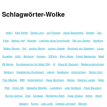
Schlagwörter-Wolke
Italien
Eike Köhler
Daniel Lenz
Juri Pavlovic
Jacob Beautemps
Serbien
Das
Erste
Nathan Hull
Spanien
Leipziger Autor*innenrunde
Dirk von Gehlen
Hamburg
Rolling Stones
Sylt
Jochen Breyer
Jochen Grabler
Bernhard von Dadelsen
Lucas
Snowhite
2022
Würzburg
Kempen
ZDFinfo
Björn Höcke
Farrah Mackenzie
Wald
Bill Murray
Bundesagentur für Arbeit (BA)
KI
Klaus-W. Bramann
Medienunternehmen
Werbung
Statistisches Bundesamt
Leipzig
Nordkorea
Unternehmen
Helmut Kohl
Thilo Mischke
RBB
Gelsenkirchen
Klaas Wurtmann
Hiphop
Stephan Lamby
Arktis
Pilze
Anton Zirk
Natascha Birovljev
Luxemburg
Julia Hombach
Frank Baumann
Bonnie Garmus
Erde
Donbass
Römisches Reich
Tupac Shakur
Kelten
Alexej
Nawalny
Kongo
Julia Leeb
Christian Jentzsch
Münster