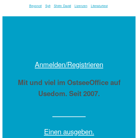
Beyoncé
Sylt
Shirin David
Lizenzen
Literaturtest
Anmelden/Registrieren
Mit
und viel
im OstseeOffice auf
Usedom. Seit 2007.
Einen
ausgeben.