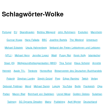
Schlagwörter-Wolke
Portugal
EU
Skandinavien
Bettina Wiegand
John Ruhrmann
Evolution
Mannheim
Gunnar Krupp
Hans Fallada
BBC
Josefine Bartels
The Weeknd
Universum
Michael Eckstein
Ursula Hahnenberg
Verband der Freien Lektorinnen und Lektoren
(VFLL)
Michael Henn
Jennifer Lopez
Wald
Pussy Riot
Kevin Kelly
Islamischer
Staat (IS)
Weltgesundheitsorganisation (WHO)
Tina Turner
Klaus Scherer
Annette
Heinrich
Apple TV+
Tierärzte
Homeoffice
Börsenverein des Deutschen Buchhandels
Palantir
Stephan Lamby
Stephi Gotzel
Prag
Edgar Ramírez
Twitch
Verlag
Deborah Feldman
Mond
Michael Damm
Leipzig
YouTube
Berlin
Frankreich
Olga
Patlan
Macon Blair
Bernhard von Dadelsen
Lionel Messi
Golden Globes
Sulaiman
Tadmory
SG Dynamo Dresden
Mainz
Publishing
April Wynter
Deutschland