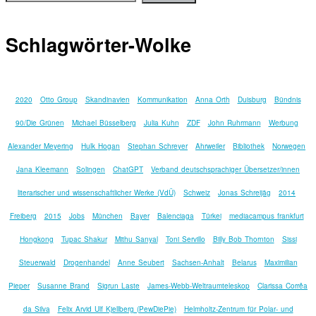
Schlagwörter-Wolke
2020
Otto Group
Skandinavien
Kommunikation
Anna Orth
Duisburg
Bündnis
90/Die Grünen
Michael Büsselberg
Julia Kuhn
ZDF
John Ruhrmann
Werbung
Alexander Meyering
Hulk Hogan
Stephan Schreyer
Ahrweiler
Bibliothek
Norwegen
Jana Kleemann
Solingen
ChatGPT
Verband deutschsprachiger Übersetzer/innen
literarischer und wissenschaftlicher Werke (VdÜ)
Schweiz
Jonas Schreijäg
2014
Freiberg
2015
Jobs
München
Bayer
Balenciaga
Türkei
mediacampus frankfurt
Hongkong
Tupac Shakur
Mithu Sanyal
Toni Servillo
Billy Bob Thornton
Sissi
Steuerwald
Drogenhandel
Anne Seubert
Sachsen-Anhalt
Belarus
Maximilian
Pieper
Susanne Brand
Sigrun Laste
James-Webb-Weltraumteleskop
Clarissa Corrêa
da Silva
Felix Arvid Ulf Kjellberg (PewDiePie)
Helmholtz-Zentrum für Polar- und