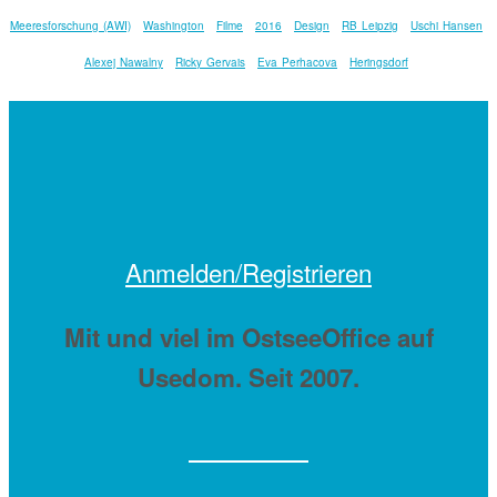
Meeresforschung (AWI)
Washington
Filme
2016
Design
RB Leipzig
Uschi Hansen
Alexej Nawalny
Ricky Gervais
Eva Perhacova
Heringsdorf
Anmelden/Registrieren
Mit
und viel
im OstseeOffice auf
Usedom. Seit 2007.