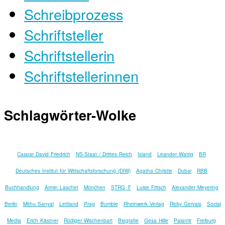
Schreibprozess
Schriftsteller
Schriftstellerin
Schriftstellerinnen
Schlagwörter-Wolke
Caspar David Friedrich
NS-Staat / Drittes Reich
Island
Leander Wattig
BR
Deutsches Institut für Wirtschaftsforschung (DIW)
Agatha Christie
Dubai
RBB
Buchhandlung
Armin Laschet
München
STRG_F
Luise Fritsch
Alexander Meyering
Berlin
Mithu Sanyal
Lettland
Prag
Bumble
Rheinwerk Verlag
Ricky Gervais
Social
Media
Erich Kästner
Rüdiger Wischenbart
Biografie
Gesa Hille
Palantir
Freiburg