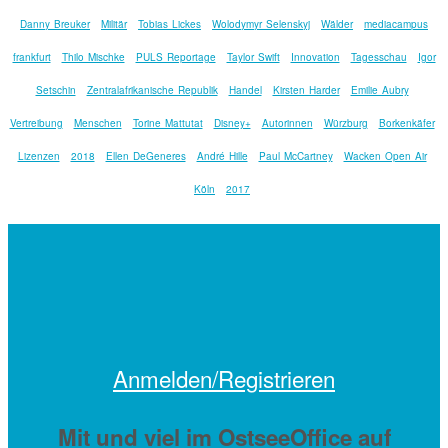
Danny Breuker
Militär
Tobias Lickes
Wolodymyr Selenskyj
Wälder
mediacampus
frankfurt
Thilo Mischke
PULS Reportage
Taylor Swift
Innovation
Tagesschau
Igor
Setschin
Zentralafrikanische Republik
Handel
Kirsten Harder
Emilie Aubry
Vertreibung
Menschen
Torine Mattutat
Disney+
Autorinnen
Würzburg
Borkenkäfer
Lizenzen
2018
Ellen DeGeneres
André Hille
Paul McCartney
Wacken Open Air
Köln
2017
Anmelden/Registrieren
Mit
und viel
im OstseeOffice auf