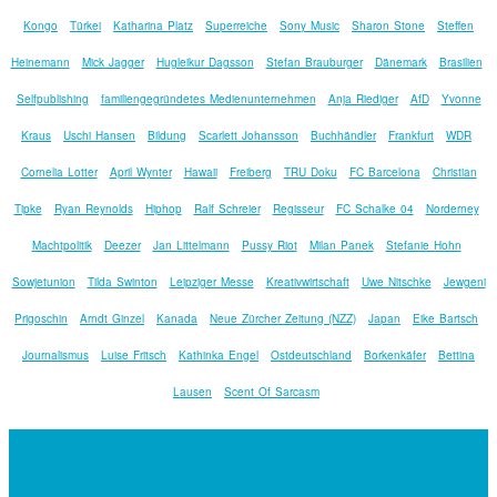
Kongo
Türkei
Katharina Platz
Superreiche
Sony Music
Sharon Stone
Steffen
Heinemann
Mick Jagger
Hugleikur Dagsson
Stefan Brauburger
Dänemark
Brasilien
Selfpublishing
familiengegründetes Medienunternehmen
Anja Riediger
AfD
Yvonne
Kraus
Uschi Hansen
Bildung
Scarlett Johansson
Buchhändler
Frankfurt
WDR
Cornelia Lotter
April Wynter
Hawaii
Freiberg
TRU Doku
FC Barcelona
Christian
Tipke
Ryan Reynolds
Hiphop
Ralf Schreier
Regisseur
FC Schalke 04
Norderney
Machtpolitik
Deezer
Jan Littelmann
Pussy Riot
Milan Panek
Stefanie Hohn
Sowjetunion
Tilda Swinton
Leipziger Messe
Kreativwirtschaft
Uwe Nitschke
Jewgeni
Prigoschin
Arndt Ginzel
Kanada
Neue Zürcher Zeitung (NZZ)
Japan
Eike Bartsch
Journalismus
Luise Fritsch
Kathinka Engel
Ostdeutschland
Borkenkäfer
Bettina
Lausen
Scent Of Sarcasm