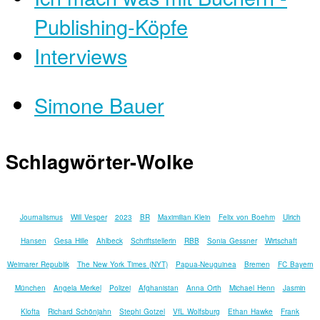
Publishing-Köpfe
Interviews
Simone Bauer
Schlagwörter-Wolke
Journalismus
Will Vesper
2023
BR
Maximilian Klein
Felix von Boehm
Ulrich
Hansen
Gesa Hille
Ahlbeck
Schriftstellerin
RBB
Sonia Gessner
Wirtschaft
Weimarer Republik
The New York Times (NYT)
Papua-Neuguinea
Bremen
FC Bayern
München
Angela Merkel
Polizei
Afghanistan
Anna Orth
Michael Henn
Jasmin
Klofta
Richard Schönjahn
Stephi Gotzel
VfL Wolfsburg
Ethan Hawke
Frank