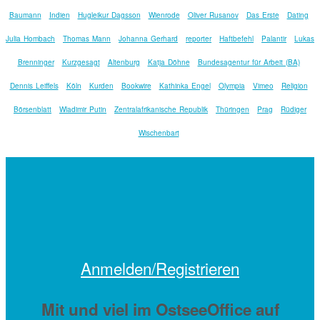
Baumann
Indien
Hugleikur Dagsson
Wienrode
Oliver Rusanov
Das Erste
Dating
Julia Hombach
Thomas Mann
Johanna Gerhard
reporter
Haftbefehl
Palantir
Lukas
Brenninger
Kurzgesagt
Altenburg
Katja Döhne
Bundesagentur für Arbeit (BA)
Dennis Leiffels
Köln
Kurden
Bookwire
Kathinka Engel
Olympia
Vimeo
Religion
Börsenblatt
Wladimir Putin
Zentralafrikanische Republik
Thüringen
Prag
Rüdiger
Wischenbart
Anmelden/Registrieren
Mit
und viel
im OstseeOffice auf