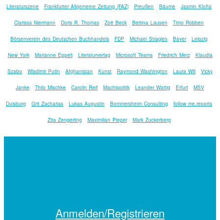
Literaturszene
Frankfurter Allgemeine Zeitung (FAZ)
Preußen
Bäume
Jasmin Klofta
Clarissa Niermann
Doris R. Thomas
Zoë Beck
Bettina Lausen
Timo Robben
Börsenverein des Deutschen Buchhandels
FDP
Michael Stragies
Bayer
Leipzig
New York
Marianne Eppelt
Literaturverlag
Microsoft Teams
Friedrich Merz
Klaudia
Szabo
Wladimir Putin
Afghanistan
Kunst
Raymond Washington
Laura Will
Vicky
Janke
Thilo Mischke
Carolin Reif
Machtpolitik
Leander Wattig
Erfurt
MSV
Duisburg
Grit Zacharias
Lukas Augustin
Bommersheim Consulting
follow me.reports
Zita Zengerling
Maximilian Pieper
Mark Zuckerberg
Anmelden/Registrieren