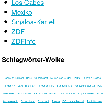
Los Cabos
Mexiko
Sinaloa-Kartell
ZDF
ZDFinfo
Schlagwörter-Wolke
Books on Demand (BoD)
Gesellschaft
Marcus von Jordan
Pluto
Christian Stachel
Norderney
David Bochmann
Stephen King
Bundesamt für Verfassungsschutz
Felix
Meschede
Lena Fiedler
SG Dynamo Dresden
Colin McLaren
Angela Merkel
Sahra
Wagenknecht
Fabian Mirau
Schulbuch
Bayern
F.C. Hansa Rostock
Erich Kästner