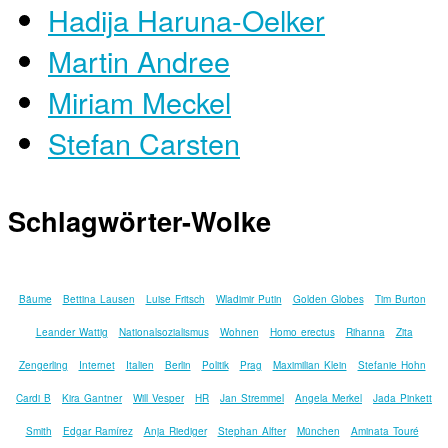
Hadija Haruna-Oelker
Martin Andree
Miriam Meckel
Stefan Carsten
Schlagwörter-Wolke
Bäume
Bettina Lausen
Luise Fritsch
Wladimir Putin
Golden Globes
Tim Burton
Leander Wattig
Nationalsozialismus
Wohnen
Homo erectus
Rihanna
Zita
Zengerling
Internet
Italien
Berlin
Politik
Prag
Maximilian Klein
Stefanie Hohn
Cardi B
Kira Gantner
Will Vesper
HR
Jan Stremmel
Angela Merkel
Jada Pinkett
Smith
Edgar Ramírez
Anja Riediger
Stephan Alfter
München
Aminata Touré