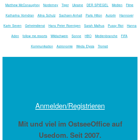
Matthew McConaughey
Norderney
Tiger
Ukraine
DER SPIEGEL
Medien
Filme
Katharina Vorndran
Alina Schulz
Sachsen-Anhalt
Paris Hilton
Autorin
Hannover
Karin Seven
Geheimdienst
Hans Peter Roentgen
Sarah Malhus
Pussy Riot
Hanna
Aden
follow me.reports
Wildschwein
Sonne
HBO
Medienbranche
FIFA
Kommunikation
Astronomie
Weda Elysia
Tromsö
Anmelden/Registrieren
Mit
und viel
im OstseeOffice auf
Usedom. Seit 2007.