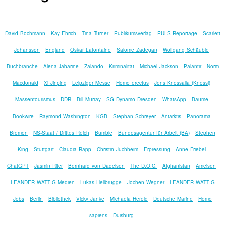
David Bochmann
Kay Ehrich
Tina Turner
Publikumsverlag
PULS Reportage
Scarlett
Johansson
England
Oskar Lafontaine
Salome Zadegan
Wolfgang Schäuble
Buchbranche
Alena Jabarine
Zalando
Kriminalität
Michael Jackson
Palantir
Norm
Macdonald
Xi Jinping
Leipziger Messe
Homo erectus
Jens Knossalla (Knossi)
Massentourismus
DDR
Bill Murray
SG Dynamo Dresden
WhatsApp
Bäume
Bookwire
Raymond Washington
KGB
Stephan Schreyer
Antarktis
Panorama
Bremen
NS-Staat / Drittes Reich
Bumble
Bundesagentur für Arbeit (BA)
Stephen
King
Stuttgart
Claudia Rapp
Christin Juchheim
Erpressung
Anne Friebel
ChatGPT
Jasmin Riter
Bernhard von Dadelsen
The D.O.C.
Afghanistan
Ameisen
LEANDER WATTIG Medien
Lukas Hellbrügge
Jochen Wegner
LEANDER WATTIG
Jobs
Berlin
Bibliothek
Vicky Janke
Michaela Herold
Deutsche Marine
Homo
sapiens
Duisburg