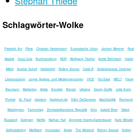
Stephan Thiede
Schlagwörter-Wolke
Friedrich Ani
Filme
Christian Hestermann
Europäische Union
Jochen Wegner
Real
Madrid
Coca-Cola
Buchhandlung
NDR
Wolfgang Tischer
Astrid Böhmisch
Cristin
Milioti
Sophie Scholl
Haftbefehl
Rolling Stones
Cardi B
Verlagsgruppe Oetinger
Literaturszene
Junge Verlags- und Medienmenschen
VICE
YouTube
WELT
Frank
Baumann
Marketing
Arktis
Künstler
Bansin
Ukraine
Georg Graffe
Julia Kuhn
Portrait
St. Pauli
Usedom
Spektrum.de
Ellen DeGeneres
Machtpolitik
Raymond
Washington
Fachverlag
Zentralafrikanische Republik
Kino
Isabell Beer
Twitch
Russland
Solingen
Netflix
Nathan Hull
Annegret Kramp-Karrenbauer
Kate Winslet
Selfpublishing
Meßkirch
Innovation
Apple
The Weeknd
Britney Spears
Kelten