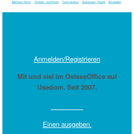
Michael Henn
Christin Juchheim
Coronavirus
Sebastian Fitzek
Bookwire
Anmelden/Registrieren
Mit
und viel
im OstseeOffice auf
Usedom. Seit 2007.
Einen
ausgeben.