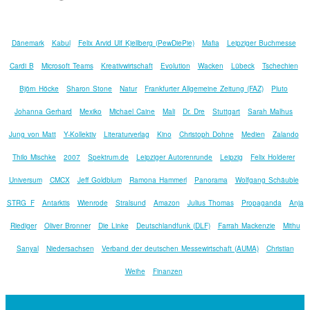
Dänemark
Kabul
Felix Arvid Ulf Kjellberg (PewDiePie)
Mafia
Leipziger Buchmesse
Cardi B
Microsoft Teams
Kreativwirtschaft
Evolution
Wacken
Lübeck
Tschechien
Björn Höcke
Sharon Stone
Natur
Frankfurter Allgemeine Zeitung (FAZ)
Pluto
Johanna Gerhard
Mexiko
Michael Caine
Mali
Dr. Dre
Stuttgart
Sarah Malhus
Jung von Matt
Y-Kollektiv
Literaturverlag
Kino
Christoph Dohne
Medien
Zalando
Thilo Mischke
2007
Spektrum.de
Leipziger Autorenrunde
Leipzig
Felix Holderer
Universum
CMCX
Jeff Goldblum
Ramona Hammerl
Panorama
Wolfgang Schäuble
STRG_F
Antarktis
Wienrode
Stralsund
Amazon
Julius Thomas
Propaganda
Anja
Riediger
Oliver Bronner
Die Linke
Deutschlandfunk (DLF)
Farrah Mackenzie
Mithu
Sanyal
Niedersachsen
Verband der deutschen Messewirtschaft (AUMA)
Christian
Weihe
Finanzen