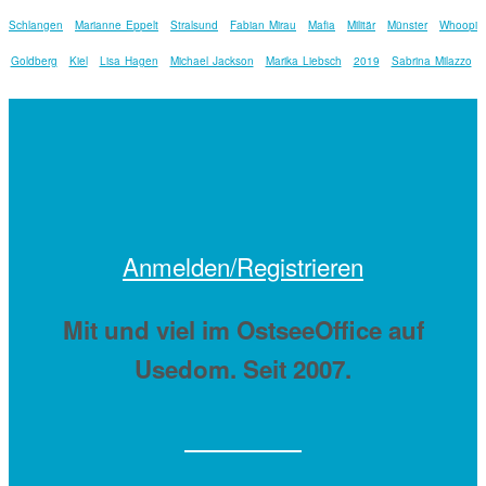
Schlangen
Marianne Eppelt
Stralsund
Fabian Mirau
Mafia
Militär
Münster
Whoopi
Goldberg
Kiel
Lisa Hagen
Michael Jackson
Marika Liebsch
2019
Sabrina Milazzo
Anmelden/Registrieren
Mit
und viel
im OstseeOffice auf
Usedom. Seit 2007.