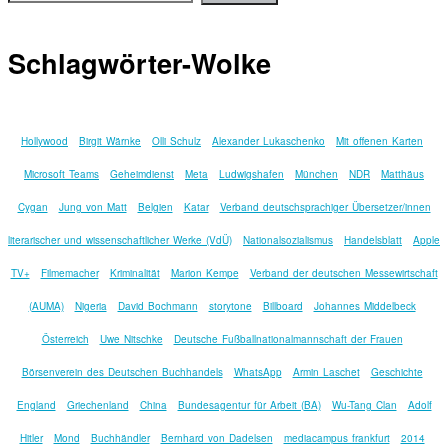
Schlagwörter-Wolke
Hollywood
Birgit Wärnke
Olli Schulz
Alexander Lukaschenko
Mit offenen Karten
Microsoft Teams
Geheimdienst
Meta
Ludwigshafen
München
NDR
Matthäus
Cygan
Jung von Matt
Belgien
Katar
Verband deutschsprachiger Übersetzer/innen
literarischer und wissenschaftlicher Werke (VdÜ)
Nationalsozialismus
Handelsblatt
Apple
TV+
Filmemacher
Kriminalität
Marion Kempe
Verband der deutschen Messewirtschaft
(AUMA)
Nigeria
David Bochmann
storytone
Billboard
Johannes Middelbeck
Österreich
Uwe Nitschke
Deutsche Fußballnationalmannschaft der Frauen
Börsenverein des Deutschen Buchhandels
WhatsApp
Armin Laschet
Geschichte
England
Griechenland
China
Bundesagentur für Arbeit (BA)
Wu-Tang Clan
Adolf
Hitler
Mond
Buchhändler
Bernhard von Dadelsen
mediacampus frankfurt
2014