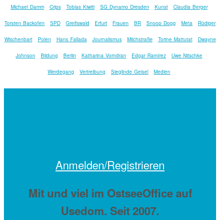
Michael Damm
Crips
Tobias Kiwitt
SG Dynamo Dresden
Kunst
Claudia Berger
Torsten Backofen
SPD
Greifswald
Erfurt
Frauen
BR
Snoop Dogg
Meta
Rüdiger
Wischenbart
Polen
Hans Fallada
Journalismus
Milchstraße
Torine Mattutat
Dwayne
Johnson
Bildung
Berlin
Katharina Vorndran
Edgar Ramírez
Uwe Nitschke
Werdegang
Vertreibung
Sieglinde Geisel
Medien
Anmelden/Registrieren
Mit
und viel
im OstseeOffice auf
Usedom. Seit 2007.