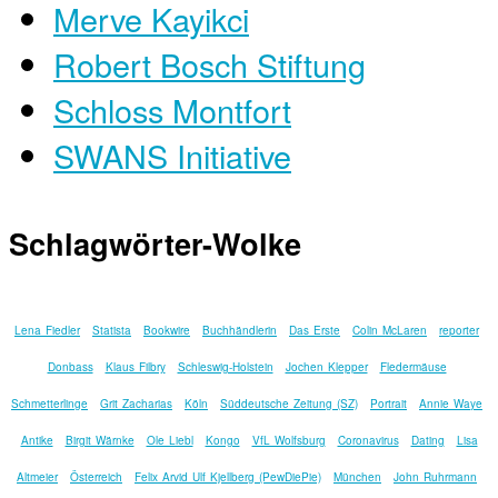
Merve Kayikci
Robert Bosch Stiftung
Schloss Montfort
SWANS Initiative
Schlagwörter-Wolke
Lena Fiedler
Statista
Bookwire
Buchhändlerin
Das Erste
Colin McLaren
reporter
Donbass
Klaus Filbry
Schleswig-Holstein
Jochen Klepper
Fledermäuse
Schmetterlinge
Grit Zacharias
Köln
Süddeutsche Zeitung (SZ)
Portrait
Annie Waye
Antike
Birgit Wärnke
Ole Liebl
Kongo
VfL Wolfsburg
Coronavirus
Dating
Lisa
Altmeier
Österreich
Felix Arvid Ulf Kjellberg (PewDiePie)
München
John Ruhrmann