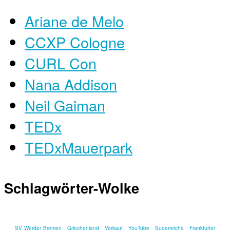
Ariane de Melo
CCXP Cologne
CURL Con
Nana Addison
Neil Gaiman
TEDx
TEDxMauerpark
Schlagwörter-Wolke
SV Werder Bremen
Griechenland
Verkauf
YouTube
Superreiche
Frankfurter