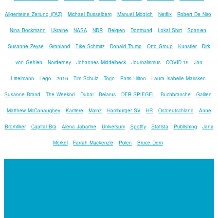
Allgemeine Zeitung (FAZ)
Michael Büsselberg
Manuel Möglich
Netflix
Robert De Niro
Nina Böckmann
Ukraine
NASA
NDR
Belgien
Dortmund
Lokal Shirt
Spanien
Susanne Zeyse
Grönland
Eike Schmitz
Donald Trump
Otto Group
Künstler
Dirk
von Gehlen
Norderney
Johannes Middelbeck
Journalismus
COVID-19
Jan
Littelmann
Lego
2016
Tim Schulz
Togo
Paris Hilton
Laura Isabelle Marisken
Susanne Brand
The Weeknd
Dubai
Belarus
DER SPIEGEL
Buchbranche
Gallien
Matthew McConaughey
Karriere
Mainz
Hamburger SV
HR
Ostdeutschland
Anne
Brorhilker
Capital Bra
Alena Jabarine
Universum
Spotify
Statista
Publishing
Jana
Merkel
Farrah Mackenzie
Polen
Bruce Dern