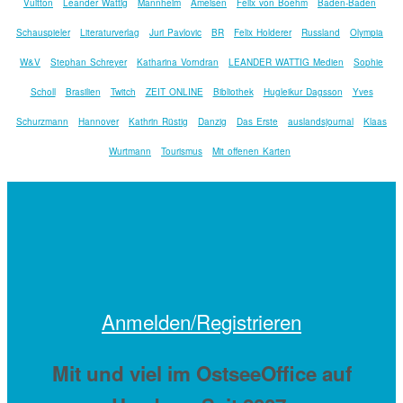
Vuitton
Leander Wattig
Mannheim
Ameisen
Felix von Boehm
Baden-Baden
Schauspieler
Literaturverlag
Juri Pavlovic
BR
Felix Holderer
Russland
Olympia
W&V
Stephan Schreyer
Katharina Vorndran
LEANDER WATTIG Medien
Sophie
Scholl
Brasilien
Twitch
ZEIT ONLINE
Bibliothek
Hugleikur Dagsson
Yves
Schurzmann
Hannover
Kathrin Rüstig
Danzig
Das Erste
auslandsjournal
Klaas
Wurtmann
Tourismus
Mit offenen Karten
Anmelden/Registrieren
Mit
und viel
im OstseeOffice auf