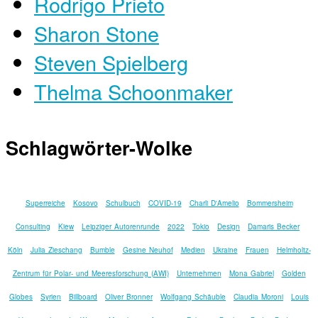
Rodrigo Prieto
Sharon Stone
Steven Spielberg
Thelma Schoonmaker
Schlagwörter-Wolke
Superreiche
Kosovo
Schulbuch
COVID-19
Charli D'Amelio
Bommersheim
Consulting
Kiew
Leipziger Autorenrunde
2022
Tokio
Design
Damaris Becker
Köln
Julia Zieschang
Bumble
Gesine Neuhof
Medien
Ukraine
Frauen
Helmholtz-
Zentrum für Polar- und Meeresforschung (AWI)
Unternehmen
Mona Gabriel
Golden
Globes
Syrien
Billboard
Oliver Bronner
Wolfgang Schäuble
Claudia Moroni
Louis