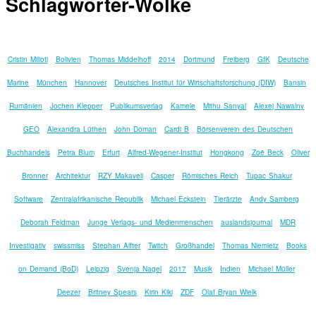
Schlagwörter-Wolke
Cristin Milioti
Bolivien
Thomas Middelhoff
2014
Dortmund
Freiberg
GfK
Deutsche
Marine
München
Hannover
Deutsches Institut für Wirtschaftsforschung (DIW)
Bansin
Rumänien
Jochen Klepper
Publikumsverlag
Kamele
Mithu Sanyal
Alexej Nawalny
GEO
Alexandra Lüthen
John Doman
Cardi B
Börsenverein des Deutschen
Buchhandels
Petra Blum
Erfurt
Alfred-Wegener-Institut
Hongkong
Zoë Beck
Oliver
Bronner
Architektur
RZY Makaveli
Casper
Römisches Reich
Tupac Shakur
Software
Zentralafrikanische Republik
Michael Eckstein
Tierärzte
Andy Samberg
Deborah Feldman
Junge Verlags- und Medienmenschen
auslandsjournal
MDR
Investigativ
swissmiss
Stephan Alfter
Twitch
Großhandel
Thomas Niemietz
Books
on Demand (BoD)
Leipzig
Svenja Nagel
2017
Musik
Indien
Michael Müller
Deezer
Britney Spears
Kirin Kiki
ZDF
Olaf Bryan Wielk