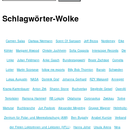
Schlagwörter-Wolke
Carmen Salas
Clarissa Niermann
Scent Of Sarcasm
Jeff Bezos
Norderney
Eike
Köhler
Margaret Atwood
Christin Juchheim
Sofia Coppola
Interscope Records
Die
Linke
Julian Feldmann
Anke Gasch
Bundestagswahl
Beate Zschäpe
Cornelia
Lotter
Martin Scorsese
follow me.reports
Billy Bob Thornton
Bansin
Schweden
Lukas Augustin
NASA
Dominik Graf
Johanna Gerhard
RZY Makaveli
Annegret
Kramp-Karrenbauer
Anton Zirk
Sharon Stone
Buchverlag
Sieglinde Geisel
OpenAI
Terroristen
Ramona Hammerl
RB Leipzig
Oklahoma
Coronavirus
Zwickau
Torine
Mattutat
Buchbranche
Juri Pavlovic
Alexander Meyering
Gruppe Wagner
Helmholtz-
Zentrum für Polar- und Meeresforschung (AWI)
Ben Bugatty
Anabel Kuntze
Verband
der Freien Lektorinnen und Lektoren (VFLL)
Hanns Johst
Ursula Arens
Nina