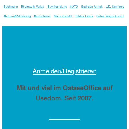
Böckmann
Rheinwerk Verlag
Buchhandlung
NATO
Sachsen-Anhalt
J.K. Simmons
Baden-Württemberg
Deutschland
Mona Gabriel
Tobias Lickes
Sahra Wagenknecht
Anmelden/Registrieren
Mit
und viel
im OstseeOffice auf
Usedom. Seit 2007.