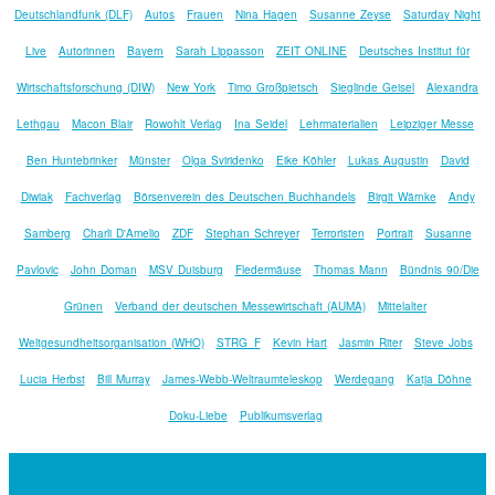
Deutschlandfunk (DLF)
Autos
Frauen
Nina Hagen
Susanne Zeyse
Saturday Night
Live
Autorinnen
Bayern
Sarah Lippasson
ZEIT ONLINE
Deutsches Institut für
Wirtschaftsforschung (DIW)
New York
Timo Großpietsch
Sieglinde Geisel
Alexandra
Lethgau
Macon Blair
Rowohlt Verlag
Ina Seidel
Lehrmaterialien
Leipziger Messe
Ben Huntebrinker
Münster
Olga Sviridenko
Eike Köhler
Lukas Augustin
David
Diwiak
Fachverlag
Börsenverein des Deutschen Buchhandels
Birgit Wärnke
Andy
Samberg
Charli D'Amelio
ZDF
Stephan Schreyer
Terroristen
Portrait
Susanne
Pavlovic
John Doman
MSV Duisburg
Fledermäuse
Thomas Mann
Bündnis 90/Die
Grünen
Verband der deutschen Messewirtschaft (AUMA)
Mittelalter
Weltgesundheitsorganisation (WHO)
STRG_F
Kevin Hart
Jasmin Riter
Steve Jobs
Lucia Herbst
Bill Murray
James-Webb-Weltraumteleskop
Werdegang
Katja Döhne
Doku-Liebe
Publikumsverlag