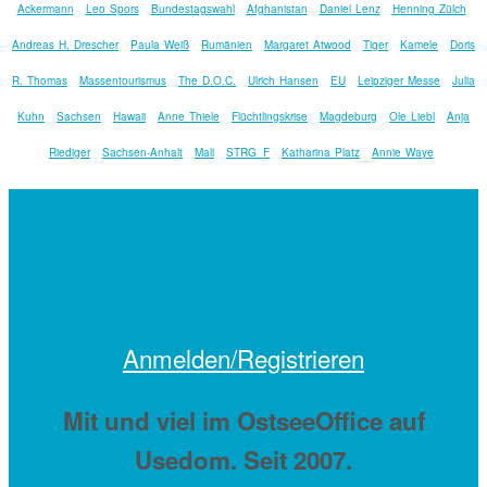
Ackermann
Leo Spors
Bundestagswahl
Afghanistan
Daniel Lenz
Henning Zülch
Andreas H. Drescher
Paula Weiß
Rumänien
Margaret Atwood
Tiger
Kamele
Doris
R. Thomas
Massentourismus
The D.O.C.
Ulrich Hansen
EU
Leipziger Messe
Julia
Kuhn
Sachsen
Hawaii
Anne Thiele
Flüchtlingskrise
Magdeburg
Ole Liebl
Anja
Riediger
Sachsen-Anhalt
Mali
STRG_F
Katharina Platz
Annie Waye
Anmelden/Registrieren
Mit
und viel
im OstseeOffice auf
Usedom. Seit 2007.