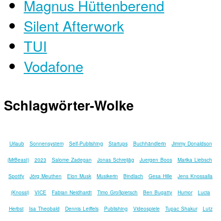
Magnus Hüttenberend
Silent Afterwork
TUI
Vodafone
Schlagwörter-Wolke
Urlaub
Sonnensystem
Self-Publishing
Startups
Buchhändlerin
Jimmy Donaldson
(MrBeast)
2023
Salome Zadegan
Jonas Schreijäg
Juergen Boos
Marika Liebsch
Spotify
Jörg Meuthen
Elon Musk
Musikerin
Bindlach
Gesa Hille
Jens Knossalla
(Knossi)
VICE
Fabian Neidhardt
Timo Großpietsch
Ben Bugatty
Humor
Lucia
Herbst
Isa Theobald
Dennis Leiffels
Publishing
Videospiele
Tupac Shakur
Lutz