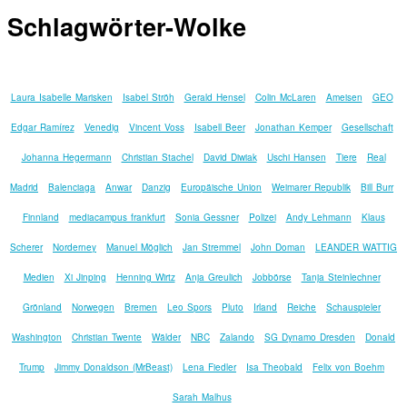
Schlagwörter-Wolke
Laura Isabelle Marisken
Isabel Ströh
Gerald Hensel
Colin McLaren
Ameisen
GEO
Edgar Ramírez
Venedig
Vincent Voss
Isabell Beer
Jonathan Kemper
Gesellschaft
Johanna Hegermann
Christian Stachel
David Diwiak
Uschi Hansen
Tiere
Real
Madrid
Balenciaga
Anwar
Danzig
Europäische Union
Weimarer Republik
Bill Burr
Finnland
mediacampus frankfurt
Sonia Gessner
Polizei
Andy Lehmann
Klaus
Scherer
Norderney
Manuel Möglich
Jan Stremmel
John Doman
LEANDER WATTIG
Medien
Xi Jinping
Henning Wirtz
Anja Greulich
Jobbörse
Tanja Steinlechner
Grönland
Norwegen
Bremen
Leo Spors
Pluto
Irland
Reiche
Schauspieler
Washington
Christian Twente
Wälder
NBC
Zalando
SG Dynamo Dresden
Donald
Trump
Jimmy Donaldson (MrBeast)
Lena Fiedler
Isa Theobald
Felix von Boehm
Sarah Malhus