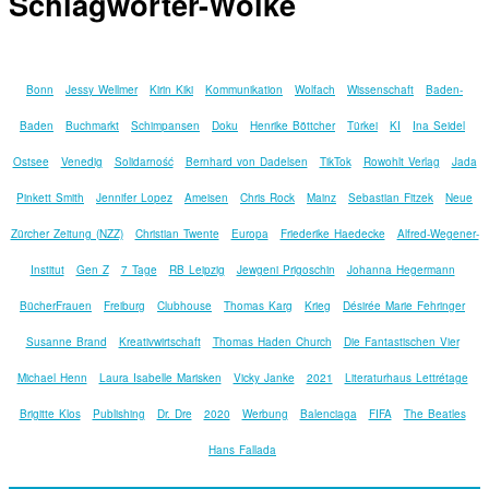
Schlagwörter-Wolke
Bonn
Jessy Wellmer
Kirin Kiki
Kommunikation
Wolfach
Wissenschaft
Baden-
Baden
Buchmarkt
Schimpansen
Doku
Henrike Böttcher
Türkei
KI
Ina Seidel
Ostsee
Venedig
Solidarność
Bernhard von Dadelsen
TikTok
Rowohlt Verlag
Jada
Pinkett Smith
Jennifer Lopez
Ameisen
Chris Rock
Mainz
Sebastian Fitzek
Neue
Zürcher Zeitung (NZZ)
Christian Twente
Europa
Friederike Haedecke
Alfred-Wegener-
Institut
Gen Z
7 Tage
RB Leipzig
Jewgeni Prigoschin
Johanna Hegermann
BücherFrauen
Freiburg
Clubhouse
Thomas Karg
Krieg
Désirée Marie Fehringer
Susanne Brand
Kreativwirtschaft
Thomas Haden Church
Die Fantastischen Vier
Michael Henn
Laura Isabelle Marisken
Vicky Janke
2021
Literaturhaus Lettrétage
Brigitte Klos
Publishing
Dr. Dre
2020
Werbung
Balenciaga
FIFA
The Beatles
Hans Fallada