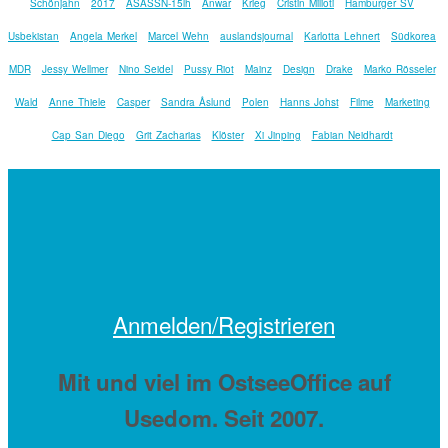
Schönjahn
2017
ASASSN-15lh
Anwar
Krieg
Cristin Milioti
Hamburger SV
Usbekistan
Angela Merkel
Marcel Wehn
auslandsjournal
Karlotta Lehnert
Südkorea
MDR
Jessy Wellmer
Nino Seidel
Pussy Riot
Mainz
Design
Drake
Marko Rösseler
Wald
Anne Thiele
Casper
Sandra Åslund
Polen
Hanns Johst
Filme
Marketing
Cap San Diego
Grit Zacharias
Klöster
Xi Jinping
Fabian Neidhardt
Anmelden/Registrieren
Mit
und viel
im OstseeOffice auf
Usedom. Seit 2007.