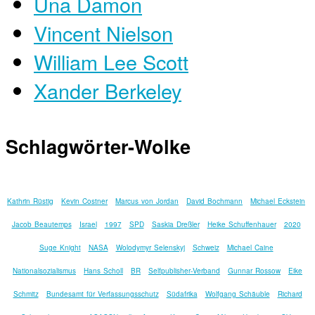
Una Damon
Vincent Nielson
William Lee Scott
Xander Berkeley
Schlagwörter-Wolke
Kathrin Rüstig
Kevin Costner
Marcus von Jordan
David Bochmann
Michael Eckstein
Jacob Beautemps
Israel
1997
SPD
Saskia Dreßler
Heike Schuffenhauer
2020
Suge Knight
NASA
Wolodymyr Selenskyj
Schweiz
Michael Caine
Nationalsozialismus
Hans Scholl
BR
Selfpublisher-Verband
Gunnar Rossow
Eike
Schmitz
Bundesamt für Verfassungsschutz
Südafrika
Wolfgang Schäuble
Richard