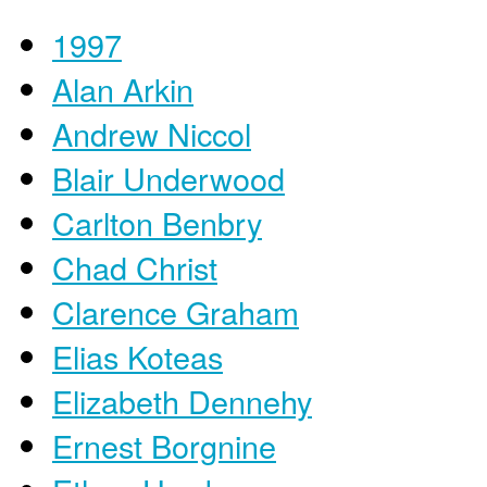
1997
Alan Arkin
Andrew Niccol
Blair Underwood
Carlton Benbry
Chad Christ
Clarence Graham
Elias Koteas
Elizabeth Dennehy
Ernest Borgnine