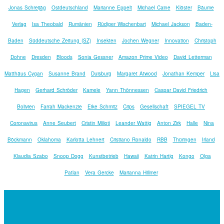
Jonas Schreijäg
Ostdeutschland
Marianne Eppelt
Michael Caine
Klöster
Bäume
Verlag
Isa Theobald
Rumänien
Rüdiger Wischenbart
Michael Jackson
Baden-
Baden
Süddeutsche Zeitung (SZ)
Insekten
Jochen Wegner
Innovation
Christoph
Dohne
Dresden
Bloods
Sonia Gessner
Amazon Prime Video
David Letterman
Matthäus Cygan
Susanne Brand
Duisburg
Margaret Atwood
Jonathan Kemper
Lisa
Hagen
Gerhard Schröder
Kamele
Yann Thönnessen
Caspar David Friedrich
Bolivien
Farrah Mackenzie
Eike Schmitz
Crips
Gesellschaft
SPIEGEL TV
Coronavirus
Anne Seubert
Cristin Milioti
Leander Wattig
Anton Zirk
Halle
Nina
Böckmann
Oklahoma
Karlotta Lehnert
Cristiano Ronaldo
RBB
Thüringen
Irland
Klaudia Szabo
Snoop Dogg
Kunstbetrieb
Hawaii
Katrin Hartig
Kongo
Olga
Patlan
Vera Gercke
Marianna Hillmer